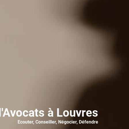
d'Avocats à Louvres
Ecouter, Conseiller, Négocier, Défendre