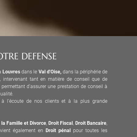
OTRE DEFENSE
 à
Louvres
dans le
Val d'Oise,
dans la périphérie de
,
intervenant tant en matière de conseil que de
 permettant d'assurer une prestation de conseil à
ualité.
 à l'écoute de nos clients et à la plus grande
 la Famille et Divorce
,
Droit Fiscal
,
Droit Bancaire
,
ervient également en
Droit pénal
pour toutes les