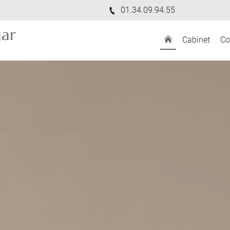
01.34.09.94.55
ar
Cabinet
Co