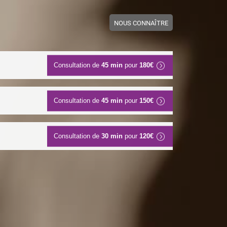
NOUS CONNAÎTRE
Consultation de
45 min
pour
180€
Consultation de
45 min
pour
150€
Consultation de
30 min
pour
120€