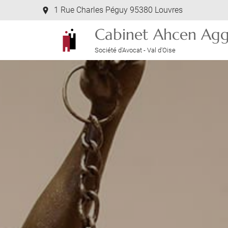
1 Rue Charles Péguy 95380 Louvres
Cabinet Ahcen Agg
Société d'Avocat - Val d'Oise