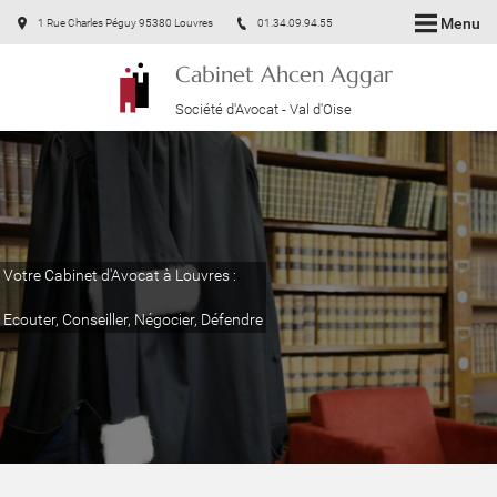
Menu
1 Rue Charles Péguy 95380 Louvres
01.34.09.94.55
Cabinet Ahcen Aggar
Société d'Avocat - Val d'Oise
Votre Cabinet d'Avocat à Louvres :
Ecouter, Conseiller, Négocier, Défendre