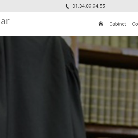
01.34.09.94.55
ar
Cabinet
Co