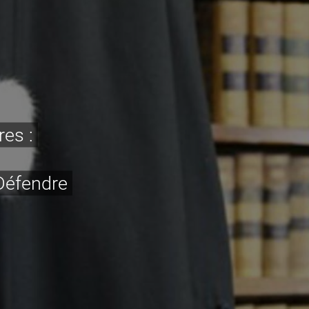
res :
 Défendre