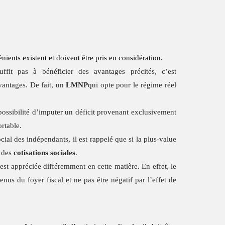
ients existent et doivent être pris en considération.
uffit pas à bénéficier des avantages précités, c’est
vantages. De fait, un
LMNP
qui opte pour le régime réel
possibilité d’imputer un déficit provenant exclusivement
ortable.
al des indépendants, il est rappelé que si la plus-value
l des
cotisations sociales
.
é est appréciée différemment en cette matière. En effet, le
us du foyer fiscal et ne pas être négatif par l’effet de