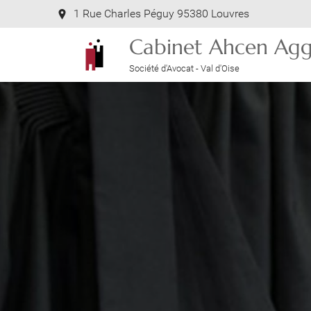
1 Rue Charles Péguy 95380 Louvres
Cabinet Ahcen Agg
Société d'Avocat - Val d'Oise