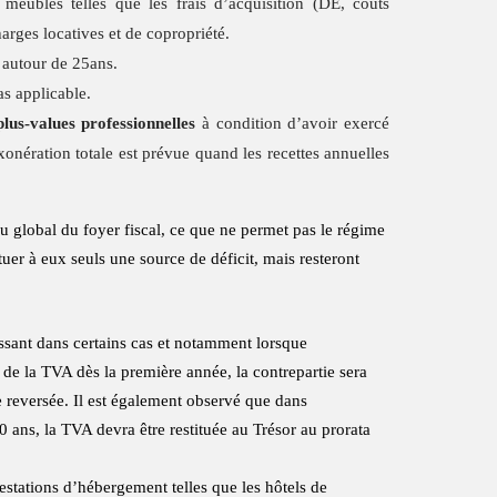
meublés telles que les frais d’acquisition (DE, coûts
arges locatives et de copropriété.
 autour de 25ans.
as applicable.
plus-values professionnelles
à condition d’avoir exercé
xonération totale est prévue quand les recettes annuelles
enu global du foyer fiscal, ce que ne permet pas le régime
uer à eux seuls une source de déficit, mais resteront
essant dans certains cas et notamment lorsque
 de la TVA dès la première année, la contrepartie sera
e reversée. Il est également observé que dans
0 ans, la TVA devra être restituée au Trésor au prorata
restations d’hébergement telles que les hôtels de