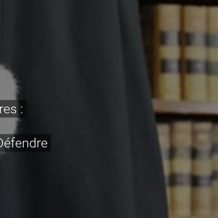
res :
 Défendre