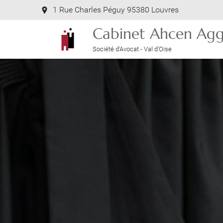
1 Rue Charles Péguy 95380 Louvres
Cabinet Ahcen Agg
Société d'Avocat - Val d'Oise