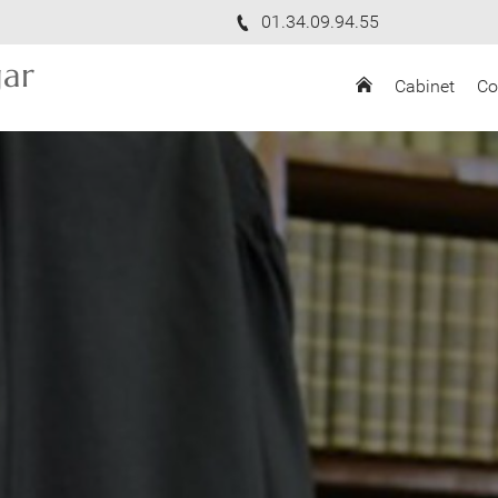
01.34.09.94.55
ar
Cabinet
Co