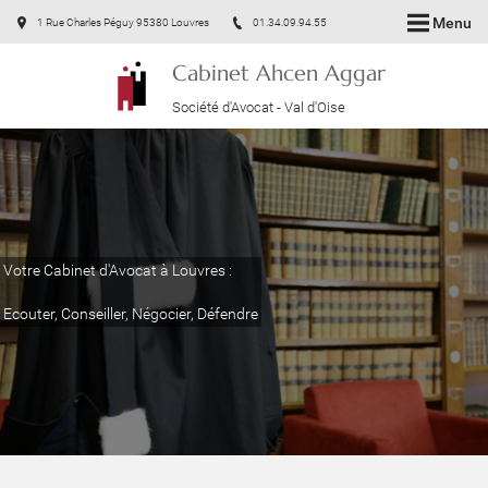
Menu
1 Rue Charles Péguy 95380 Louvres
01.34.09.94.55
Cabinet Ahcen Aggar
Société d'Avocat - Val d'Oise
Votre Cabinet d'Avocat à Louvres :
Ecouter, Conseiller, Négocier, Défendre