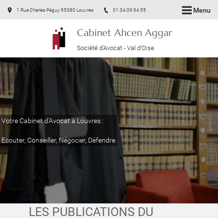
Menu
1 Rue Charles Péguy 95380 Louvres
01.34.09.94.55
Cabinet Ahcen Aggar
Société d'Avocat - Val d'Oise
Votre Cabinet d'Avocat à Louvres :
Ecouter, Conseiller, Négocier, Défendre
LES PUBLICATIONS DU