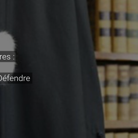
res :
 Défendre