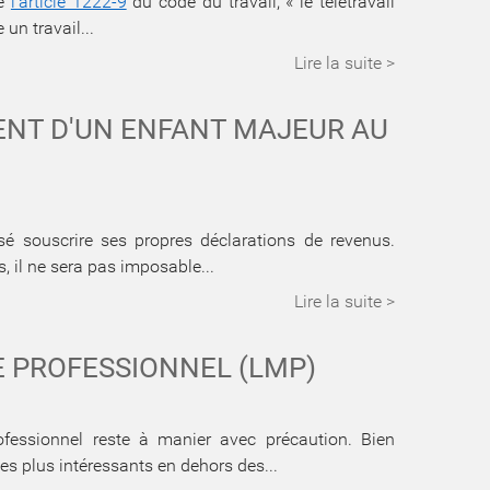
de
l’article 1222-9
du code du travail, « le télétravail
un travail...
Lire la suite >
ENT D'UN ENFANT MAJEUR AU
é souscrire ses propres déclarations de revenus.
, il ne sera pas imposable...
Lire la suite >
E PROFESSIONNEL (LMP)
rofessionnel reste à manier avec précaution. Bien
les plus intéressants en dehors des...