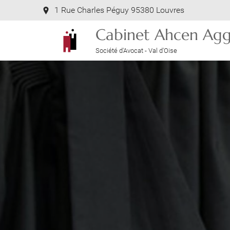
1 Rue Charles Péguy 95380 Louvres
Cabinet Ahcen Agg
Société d'Avocat - Val d'Oise