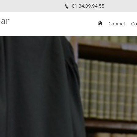
01.34.09.94.55
ar
Cabinet
Co